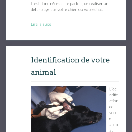
Il est donc nécessaire parfois, de réaliser un
détartrage sur votre chien ou votre chat.
Lire la suite
Identification de votre
animal
L’ide
ntific
ation
de
votr
e
anim
al,