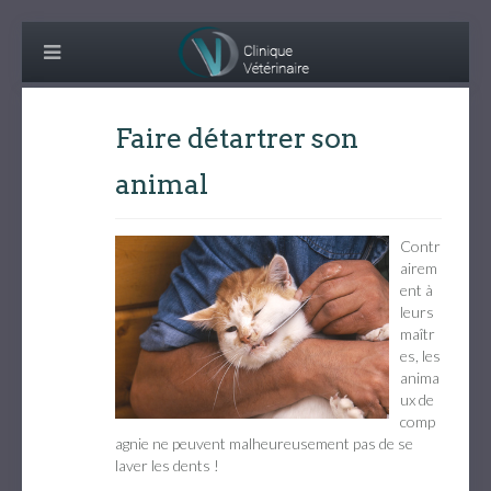
Faire détartrer son
animal
Contr
airem
ent à
leurs
maîtr
es, les
anima
ux de
comp
agnie ne peuvent malheureusement pas de se
laver les dents !