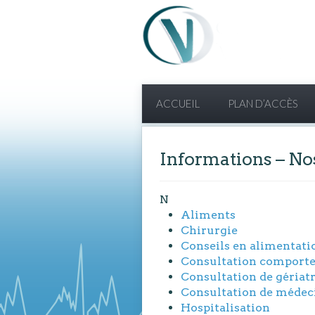
ACCUEIL
PLAN D’ACCÈS
Informations – No
N
Aliments
Chirurgie
Conseils en alimentati
Consultation comport
Consultation de gériatr
Consultation de médec
Hospitalisation