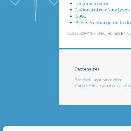
La pharmacie
Laboratoire d’analyses
NAC
Prise en charge de la d
NOUS SOMMES SPÉCIALISÉS EN 
Partenaires
Santévet - assurance chien
Carnet Véto - carnet de santé v