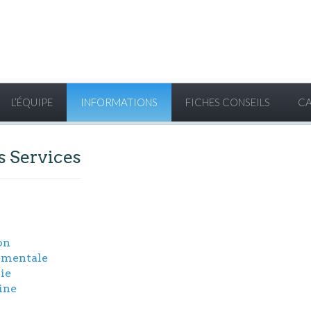
L’ÉQUIPE
INFORMATIONS
FICHES CONSEILS
C
s Services
on
ementale
ie
ine