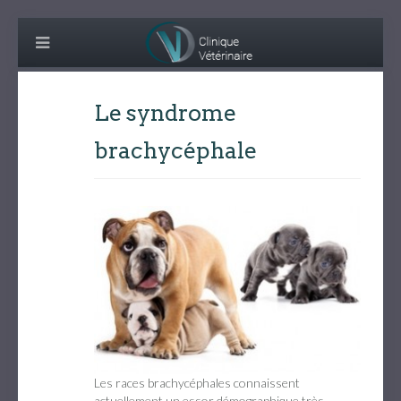
Le syndrome
brachycéphale
Les races brachycéphales connaissent
actuellement un essor démographique très