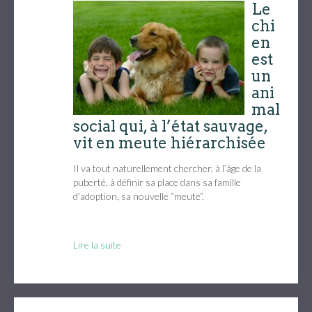
Le
chi
en
est
un
ani
mal
social qui, à l’état sauvage,
vit en meute hiérarchisée
Il va tout naturellement chercher, à l’âge de la
puberté, à définir sa place dans sa famille
d’adoption, sa nouvelle “meute”.
Lire la suite