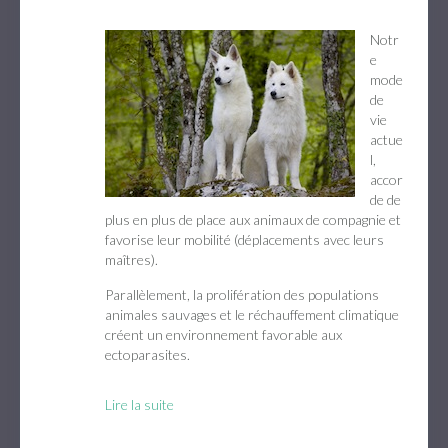
Notr
e
mode
de
vie
actue
l,
accor
de de
plus en plus de place aux animaux de compagnie et
favorise leur mobilité (déplacements avec leurs
maîtres).
Parallèlement, la prolifération des populations
animales sauvages et le réchauffement climatique
créent un environnement favorable aux
ectoparasites.
Lire la suite