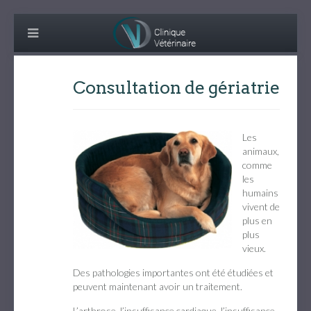
Consultation de gériatrie
Les
animaux,
comme
les
humains
vivent de
plus en
plus
vieux.
Des pathologies importantes ont été étudiées et
peuvent maintenant avoir un traitement.
L’arthrose, l’insuffisance cardiaque, l’insuffisance