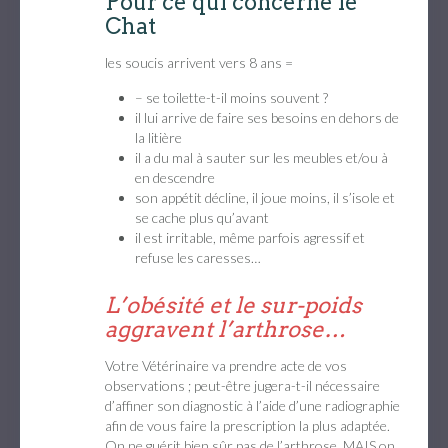
Pour ce qui concerne le
Chat
les soucis arrivent vers 8 ans =
– se toilette-t-il moins souvent ?
il lui arrive de faire ses besoins en dehors de
la litière
il a du mal à sauter sur les meubles et/ou à
en descendre
son appétit décline, il joue moins, il s’isole et
se cache plus qu’avant
il est irritable, même parfois agressif et
refuse les caresses…
L’obésité et le sur-poids
aggravent l’arthrose…
Votre Vétérinaire va prendre acte de vos
observations ; peut-être jugera-t-il nécessaire
d’affiner son diagnostic à l’aide d’une radiographie
afin de vous faire la prescription la plus adaptée.
On ne guérit bien sûr pas de l’arthrose, MAIS on