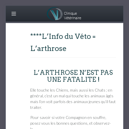
****L’Info du Véto =
L’arthrose
L’ARTHROSE N’EST PAS
UNE FATALITE !
Elle touche les Chiens, mais aussi les Chats ; en
général, c’est un mal qui touche les animaux âgés
mais l’on voit parfois des animaux jeunes qu’il faut
traiter.
Pour savoir si votre Compagnon en souffre,
posez vous les bonnes questions, et observez-
le…